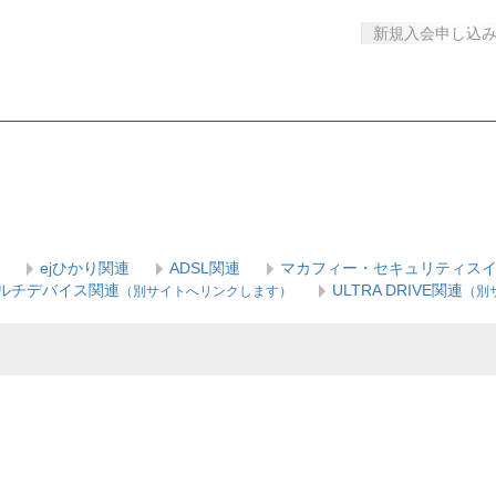
新規入会申し込
ejひかり関連
ADSL関連
マカフィー・セキュリティス
 マルチデバイス関連
ULTRA DRIVE関連
（別サイトへリンクします）
（別