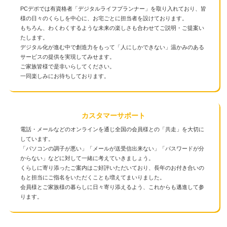
PCデポでは有資格者「デジタルライフプランナー」を取り入れており、皆
様の日々のくらしを中心に、お宅ごとに担当者を設けております。
もちろん、わくわくするような未来の楽しさも合わせてご説明・ご提案い
たします。
デジタル化が進む中で創造力をもって「人にしかできない」温かみのある
サービスの提供を実現してみせます。
ご家族皆様で是非いらしてください。
一同楽しみにお待ちしております。
カスタマーサポート
電話・メールなどのオンラインを通じ全国の会員様との「共走」を大切に
しています。
「パソコンの調子が悪い」「メールが送受信出来ない」「パスワードが分
からない」などに対して一緒に考えていきましょう。
くらしに寄り添ったご案内はご好評いただいており、長年のお付き合いの
もと担当にご指名をいただくことも増えてまいりました。
会員様とご家族様の暮らしに日々寄り添えるよう、これからも邁進して参
ります。